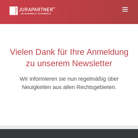
Skip
to
content
Vielen Dank für Ihre Anmeldung
zu unserem Newsletter
Wir informieren sie nun regelmäßig über
Neuigkeiten aus allen Rechtsgebieten.