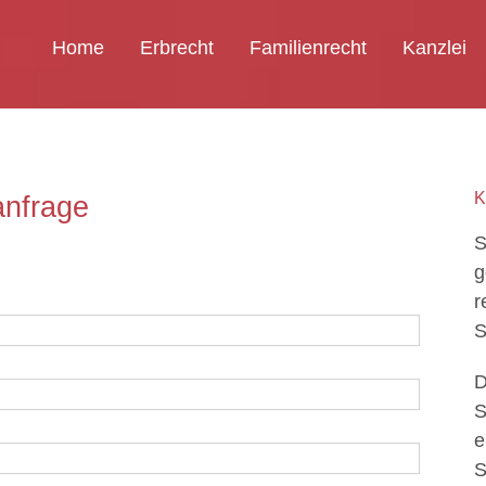
Home
Erbrecht
Familienrecht
Kanzlei
K
anfrage
S
g
r
S
D
S
e
S