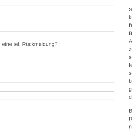
S
k
f
B
A
h eine tel. Rückmeldung?
z
s
t
s
b
g
d
B
R
n