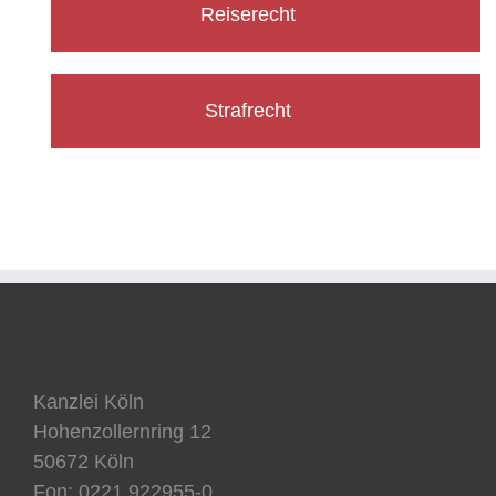
Reiserecht
Strafrecht
Kanzlei Köln
Hohenzollernring 12
50672 Köln
Fon: 0221 922955-0