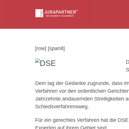
Skip
to
content
[row] [span8]
D
S
Dem lag der Gedanke zugrunde, dass imm
Verfahren vor den ordentlichen Gerichten
Jahrzehnte andauernden Streitigkeiten a
Schiedsverfahrensweg.
Für ein gerechtes Verfahren hat die DSE 
Experten auf ihrem Gebiet sind.