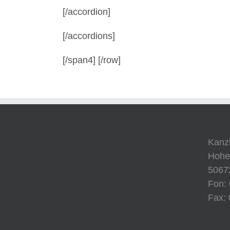
[/accordion]
[/accordions]
[/span4] [/row]
Kanzl
Hohen
5067
Fon:
Fax: