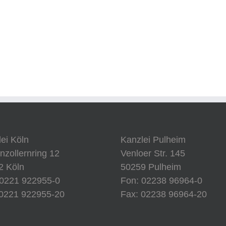
ei Köln
Kanzlei Pulheim
zollernring 12
Venloer Str. 145
2 Köln
50259 Pulheim
 0221 922955-0
Fon: 02238 96964-0
 0221 922955-20
Fax: 02238 96964-20