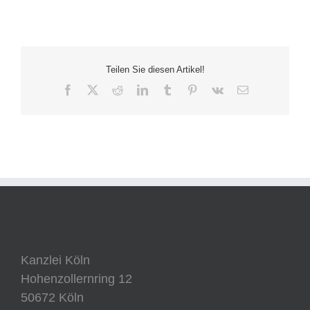
Teilen Sie diesen Artikel!
Facebook
X
Reddit
LinkedIn
Tumblr
Pinterest
Vk
E-
Mail
Kanzlei Köln
Hohenzollernring 12
50672 Köln