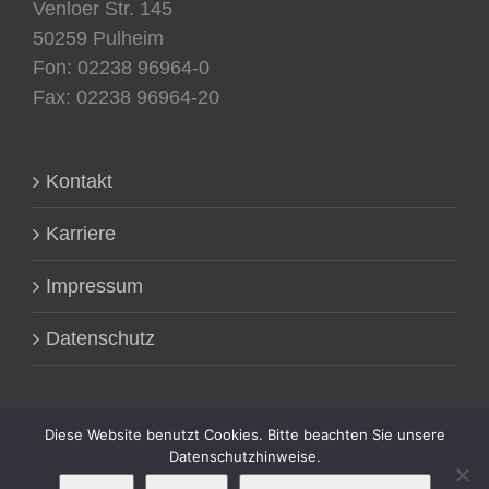
Venloer Str. 145
50259 Pulheim
Fon: 02238 96964-0
Fax: 02238 96964-20
Kontakt
Karriere
Impressum
Datenschutz
Diese Website benutzt Cookies. Bitte beachten Sie unsere
Datenschutzhinweise.
Mit Nutzung dieser Webseite stimme ich zu, dass diese
Seite Cookies für Analysen, personalisierte Inhalte und