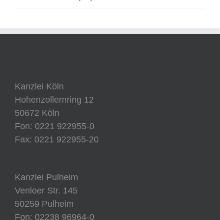
Kanzlei Köln
Hohenzollernring 12
50672 Köln
Fon: 0221 922955-0
Fax: 0221 922955-20
Kanzlei Pulheim
Venloer Str. 145
50259 Pulheim
Fon: 02238 96964-0