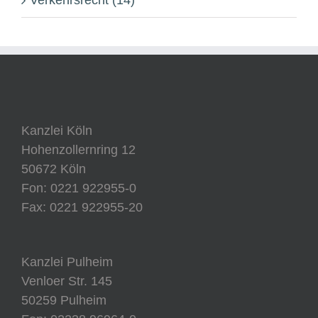
Verkehrsrecht (14)
Kanzlei Köln
Hohenzollernring 12
50672 Köln
Fon: 0221 922955-0
Fax: 0221 922955-20
Kanzlei Pulheim
Venloer Str. 145
50259 Pulheim