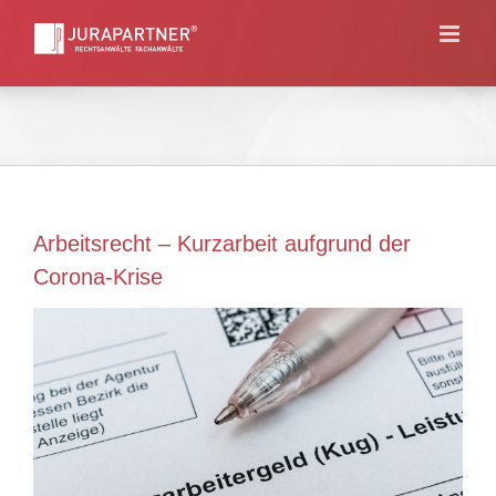
Skip
to
content
Arbeitsrecht – Kurzarbeit aufgrund der
Corona-Krise
View
Larger
Image