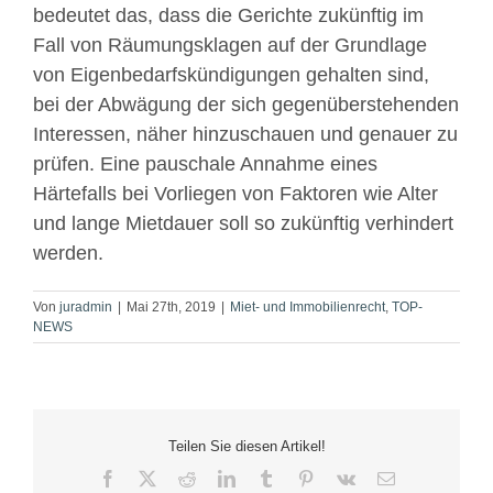
bedeutet das, dass die Gerichte zukünftig im
Fall von Räumungsklagen auf der Grundlage
von Eigenbedarfskündigungen gehalten sind,
bei der Abwägung der sich gegenüberstehenden
Interessen, näher hinzuschauen und genauer zu
prüfen. Eine pauschale Annahme eines
Härtefalls bei Vorliegen von Faktoren wie Alter
und lange Mietdauer soll so zukünftig verhindert
werden.
Von
juradmin
|
Mai 27th, 2019
|
Miet- und Immobilienrecht
,
TOP-
NEWS
Teilen Sie diesen Artikel!
Facebook
X
Reddit
LinkedIn
Tumblr
Pinterest
Vk
E-