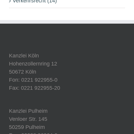
Verkehrsrecht (14)
Kanzlei Köln
Hohenzollernring 12
50672 Köln
Fon: 0221 922955-0
Fax: 0221 922955-20
Kanzlei Pulheim
Venloer Str. 145
50259 Pulheim