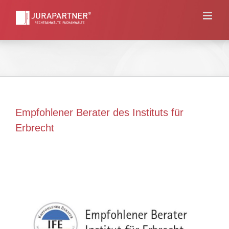
Skip
to
content
Empfohlener Berater des Instituts für
Erbrecht
View
Larger
Image