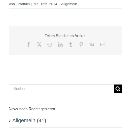
Von
juradmin
|
Mai 16th, 2014
|
Allgemein
Teilen Sie diesen Artikel!
Facebook
X
Reddit
LinkedIn
Tumblr
Pinterest
Vk
E-
Mail
Suche
nach:
News nach Rechtsgebieten
Allgemein (41)